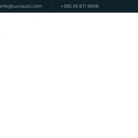
info@luxnautic.com
+385 95 871 9908
LUXURIÖSES BOOTSERL